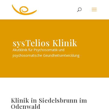
sysTelios Klinik
Akutklinik für Psychosomatik und
psychosomatische Geundheitsentwicklung
Klinik in Siedelsbrunn im
Odenwald