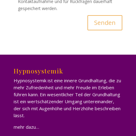
Kontaktaufnahme und für Rückfragen dauerhaft
gespeichert werden.
B
i
t
t
e
l
a
s
Hypnosystemik
s
Hypnosystemik ist eine innere Grundhaltung, die zu
e
mehr Zufriedenheit und mehr Freude im Erleben
d
führen kann. Ein wesentlicher Teil der Grundhaltung
i
ist ein wertschätzender Umgang untereinander,
e
der sich mit Augenhöhe und Herzhöhe beschreiben
s
lässt.
e
s
mehr dazu…
F