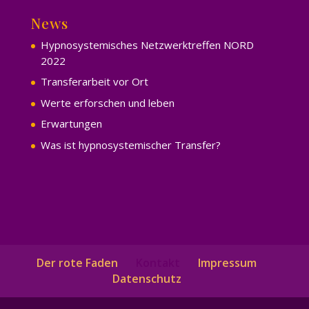
e
News
l
d
Hypnosystemisches Netzwerktreffen NORD
l
2022
e
Transferarbeit vor Ort
e
r
Werte erforschen und leben
.
Erwartungen
Was ist hypnosystemischer Transfer?
Der rote Faden
Kontakt
Impressum
Datenschutz